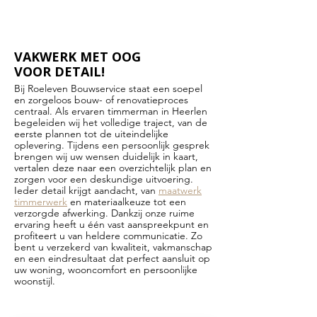
VAKWERK MET OOG
VOOR DETAIL!
Bij Roeleven Bouwservice staat een soepel
en zorgeloos bouw- of renovatieproces
centraal. Als ervaren timmerman in Heerlen
begeleiden wij het volledige traject, van de
eerste plannen tot de uiteindelijke
oplevering. Tijdens een persoonlijk gesprek
brengen wij uw wensen duidelijk in kaart,
vertalen deze naar een overzichtelijk plan en
zorgen voor een deskundige uitvoering.
Ieder detail krijgt aandacht, van
maatwerk
timmerwerk
en materiaalkeuze tot een
verzorgde afwerking. Dankzij onze ruime
ervaring heeft u één vast aanspreekpunt en
profiteert u van heldere communicatie. Zo
bent u verzekerd van kwaliteit, vakmanschap
en een eindresultaat dat perfect aansluit op
uw woning, wooncomfort en persoonlijke
woonstijl.