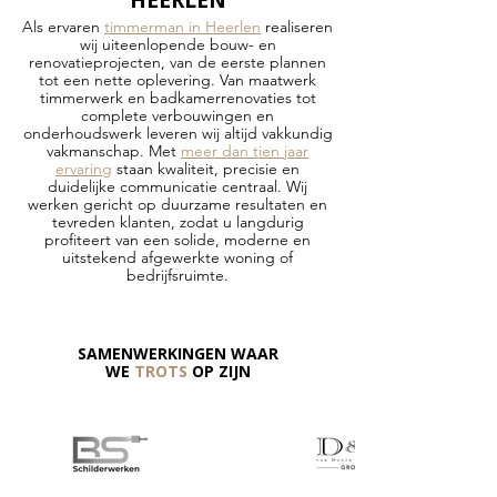
HEERLEN
Als ervaren
timmerman in Heerlen
realiseren
wij uiteenlopende bouw- en
renovatieprojecten, van de eerste plannen
tot een nette oplevering. Van maatwerk
timmerwerk en badkamerrenovaties tot
complete verbouwingen en
onderhoudswerk leveren wij altijd vakkundig
vakmanschap. Met
meer dan tien jaar
ervaring
staan kwaliteit, precisie en
duidelijke communicatie centraal. Wij
werken gericht op duurzame resultaten en
tevreden klanten, zodat u langdurig
profiteert van een solide, moderne en
uitstekend afgewerkte woning of
bedrijfsruimte.
SAMENWERKINGEN WAAR
WE
TROTS
OP ZIJN