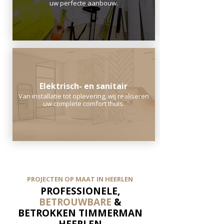
uw perfecte aanbouw.
Elektrisch- en sanitair
Van installatie tot oplevering, wij realiseren
uw complete comfort thuis.
PROJECTEN OP MAAT IN HEERLEN
PROFESSIONELE,
BETROUWBARE
&
BETROKKEN TIMMERMAN