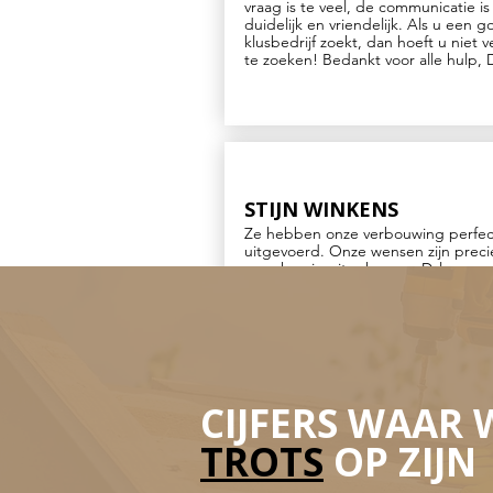
vraag is te veel, de communicatie is
duidelijk en vriendelijk. Als u een 
klusbedrijf zoekt, dan hoeft u niet v
te zoeken! Bedankt voor alle hulp, 
STIJN WINKENS
Ze hebben onze verbouwing perfec
uitgevoerd. Onze wensen zijn preci
nauwkeurig uitgekomen. Dylano en 
team denken mee en geven goed a
De communicatie verloopt snel & dui
Een echte aanrader voor iedere
verbouwing
CIJFERS WAAR 
TROTS
OP ZIJN