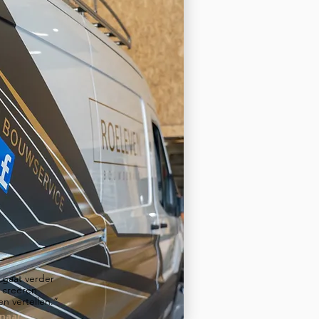
 gaat verder
 creëren
n vertellen.”
enaar