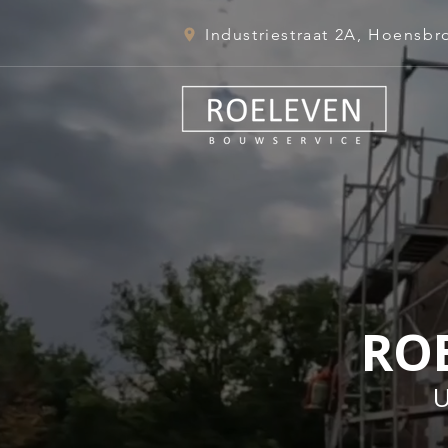
Industriestraat 2A, Hoensbr
RO
U