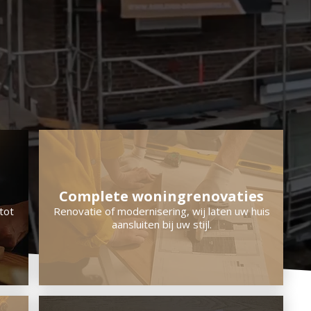
Complete woningrenovaties
tot
Renovatie of modernisering, wij laten uw huis
aansluiten bij uw stijl.