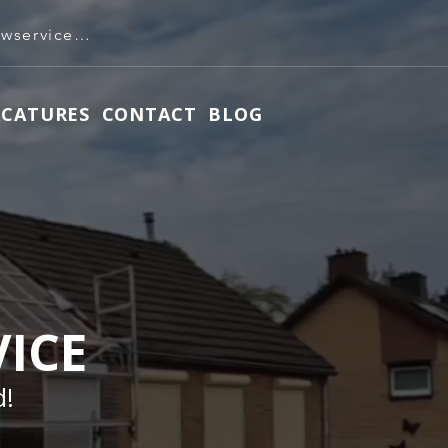
info@roeleven-bouwservice.nl
ACATURES
CONTACT
BLOG
ICE
d!