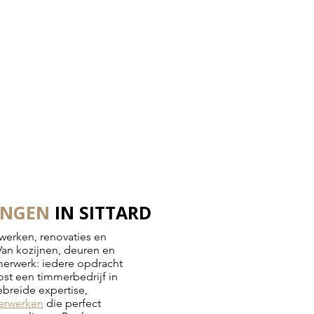
INGEN
IN SITTARD
werken, renovaties en
Van kozijnen, deuren en
merwerk: iedere opdracht
ost een timmerbedrijf in
ebreide expertise,
erwerken
die perfect