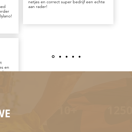
netjes en correct super bedrijf een echte
goed
aan rader!
erder
Dylano!
t
es en
zijn
dvies.
delijk.
10+
125
WE