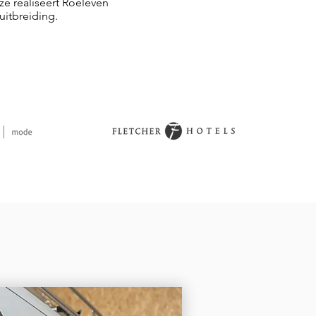
e realiseert Roeleven
uitbreiding.