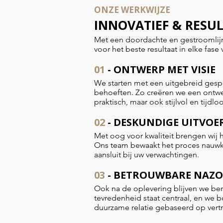
ONZE WERKWIJZE
INNOVATIEF & RESU
Met een doordachte en gestroomlij
voor het beste resultaat in elke fas
01
- ONTWERP MET VISIE
We starten met een uitgebreid ges
behoeften. Zo creëren we een ontwer
praktisch, maar ook stijlvol en tijdloo
02
- DESKUNDIGE UITVOE
Met oog voor kwaliteit brengen wij h
Ons team bewaakt het proces nauwke
aansluit bij uw verwachtingen.
03
- BETROUWBARE NAZ
Ook na de oplevering blijven we ber
tevredenheid staat centraal, en we
duurzame relatie gebaseerd op vertr