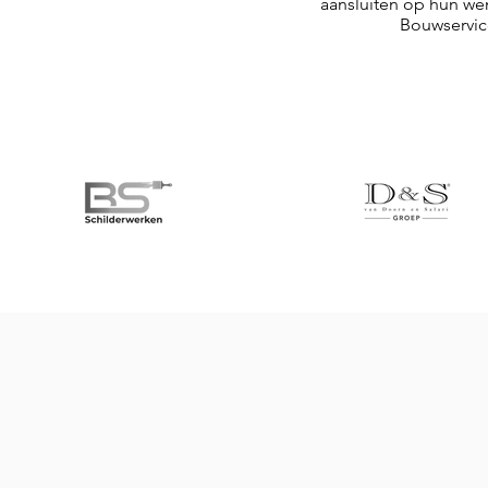
aansluiten op hun we
Bouwservi