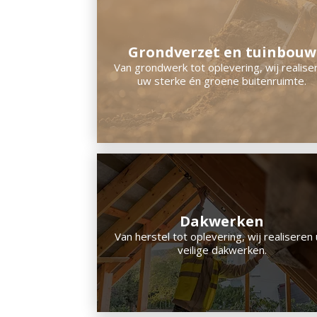
Grondverzet en tuinbouw
Van grondwerk tot oplevering, wij realise
uw sterke én groene buitenruimte.
Dakwerken
Van herstel tot oplevering, wij realiseren
veilige dakwerken.