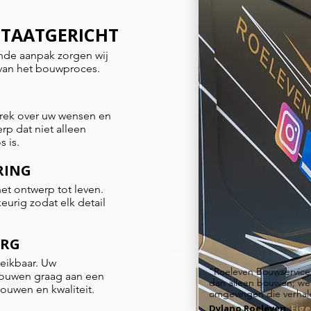
LTAATGERICHT
nde aanpak zorgen wij
e van het bouwproces.
prek over uw wensen en
p dat niet alleen
s is.
RING
et ontwerp tot leven.
urig zodat elk detail
ORG
eikbaar. Uw
“Roeleven Bouwservice
 bouwen graag aan een
dan alleen bouwen; we
ouwen en kwaliteit.
omgevingen die verhale
Dylano Roeleven,
Eig