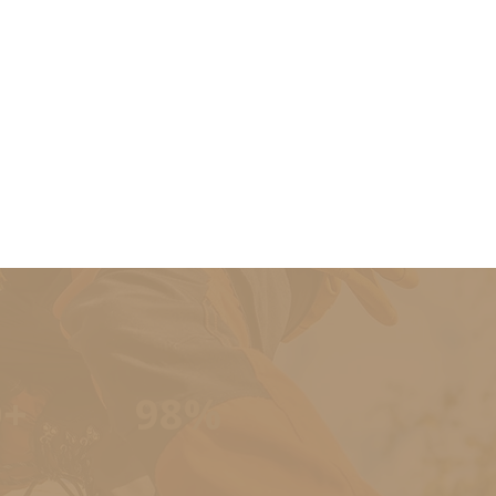
0+
98%