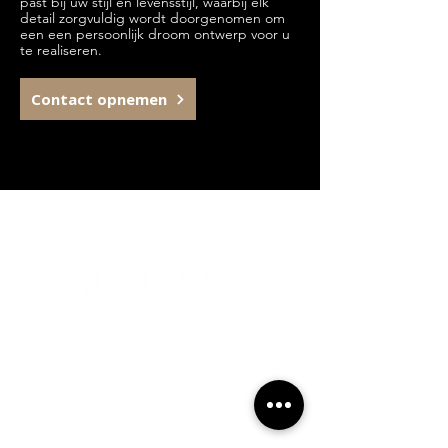
past bij uw stijl en levensstijl, waarbij elk
detail zorgvuldig wordt doorgenomen om
een een persoonlijk droom ontwerp voor u
te realiseren.
Contact opnemen
Contactgegevens
Industriestraat 2A, 6433JX
Hoensbroek