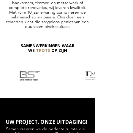
badkamers, timmer- en metselwerk of
complete renovaties, wij leveren kwaliteit.
Met ruim 10 jaar ervaring combineren we
vakmanschap en passie. Ons doel: een
tevreden klant die zorgeloos geniet van een
duurzaam eindresultaat.
SAMENWERKINGEN WAAR
WE
TROTS
OP ZIJN
UW PROJECT, ONZE UITDAGING!
Samen creëren we de perfecte ruimte die