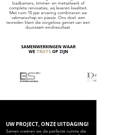
badkamers, timmer- en metselwerk of
complete renovaties, wij leveren kwaliteit.
Met ruim 10 jaar ervaring combineren we
vakmanschap en passie. Ons doel: een
tevreden klant die zorgeloos geniet van een
duurzaam eindresultaat.
SAMENWERKINGEN WAAR
WE
TROTS
OP ZIJN
UW PROJECT, ONZE UITDAGING!
Samen creëren we de perfecte ruimte die