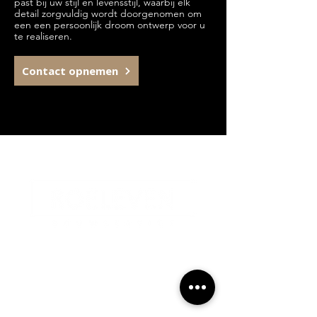
past bij uw stijl en levensstijl, waarbij elk
detail zorgvuldig wordt doorgenomen om
een een persoonlijk droom ontwerp voor u
te realiseren.
Contact opnemen
Contactgegevens
Industriestraat 2A, 6433JX
Hoensbroek