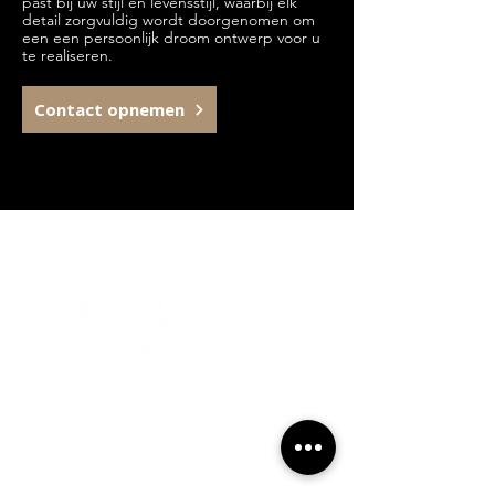
past bij uw stijl en levensstijl, waarbij elk
detail zorgvuldig wordt doorgenomen om
een een persoonlijk droom ontwerp voor u
te realiseren.
Contact opnemen
Contactgegevens
Industriestraat 2A, 6433JX
Hoensbroek