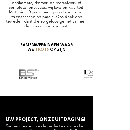
badkamers, timmer- en metselwerk of
complete renovaties, wij leveren kwaliteit.
Met ruim 10 jaar ervaring combineren we
vakmanschap en passie. Ons doel: een
tevreden klant die zorgeloos geniet van een
duurzaam eindresultaat.
SAMENWERKINGEN WAAR
WE
TROTS
OP ZIJN
UW PROJECT, ONZE UITDAGING!
Samen creëren we de perfecte ruimte die