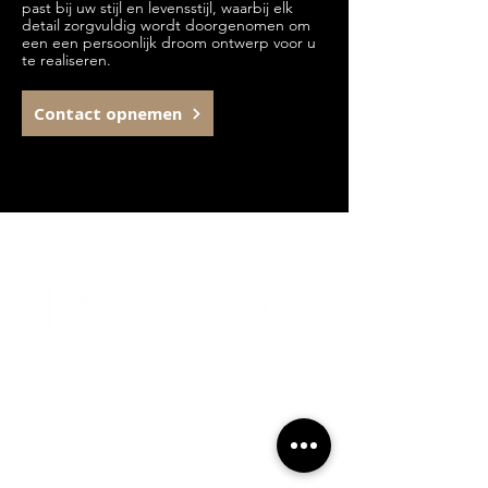
past bij uw stijl en levensstijl, waarbij elk
detail zorgvuldig wordt doorgenomen om
een een persoonlijk droom ontwerp voor u
te realiseren.
Contact opnemen
Contactgegevens
Industriestraat 2A, 6433JX
Hoensbroek