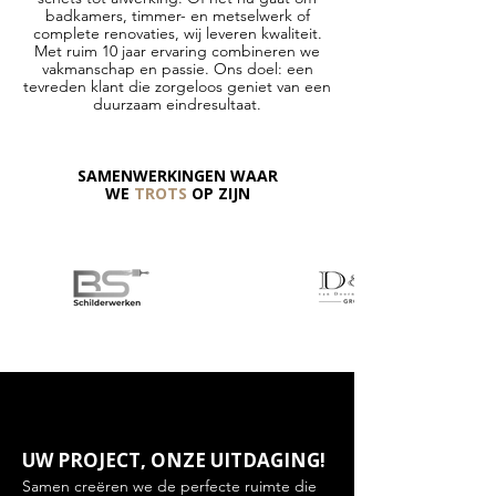
badkamers, timmer- en metselwerk of
complete renovaties, wij leveren kwaliteit.
Met ruim 10 jaar ervaring combineren we
vakmanschap en passie. Ons doel: een
tevreden klant die zorgeloos geniet van een
duurzaam eindresultaat.
SAMENWERKINGEN WAAR
WE
TROTS
OP ZIJN
UW PROJECT, ONZE UITDAGING!
Samen creëren we de perfecte ruimte die