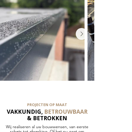
PROJECTEN OP MAAT
VAKKUNDIG,
BETROUWBAAR
& BETROKKEN
Wij realiseren al uw bouwwensen, van eerste
schets tot afwerking. Of het nu gaat om