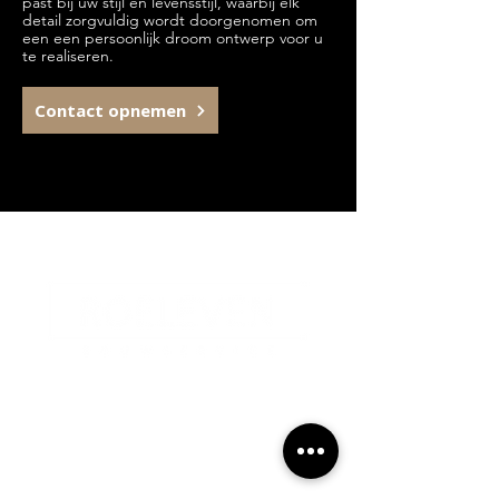
past bij uw stijl en levensstijl, waarbij elk
detail zorgvuldig wordt doorgenomen om
een een persoonlijk droom ontwerp voor u
te realiseren.
Contact opnemen
Contactgegevens
Industriestraat 2A, 6433JX
Hoensbroek