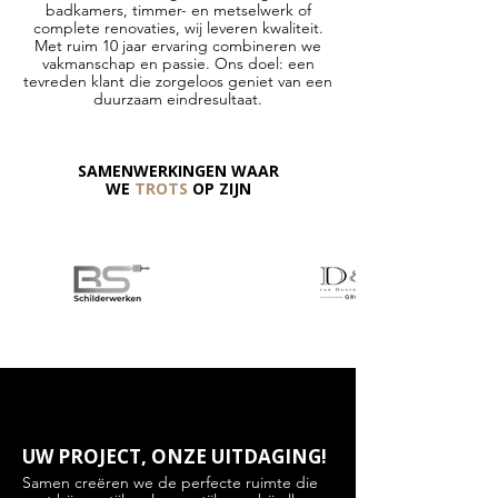
badkamers, timmer- en metselwerk of
complete renovaties, wij leveren kwaliteit.
Met ruim 10 jaar ervaring combineren we
vakmanschap en passie. Ons doel: een
tevreden klant die zorgeloos geniet van een
duurzaam eindresultaat.
SAMENWERKINGEN WAAR
WE
TROTS
OP ZIJN
UW PROJECT, ONZE UITDAGING!
Samen creëren we de perfecte ruimte die