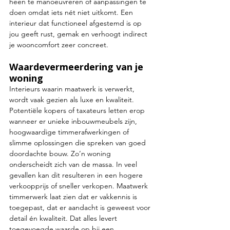
heen te manoeuvreren of aanpassingen te 
doen omdat iets nét niet uitkomt. Een 
interieur dat functioneel afgestemd is op 
jou geeft rust, gemak en verhoogt indirect 
je wooncomfort zeer concreet.
Waardevermeerdering van je 
woning
Interieurs waarin maatwerk is verwerkt, 
wordt vaak gezien als luxe en kwaliteit. 
Potentiële kopers of taxateurs letten erop 
wanneer er unieke inbouwmeubels zijn, 
hoogwaardige timmerafwerkingen of 
slimme oplossingen die spreken van goed 
doordachte bouw. Zo’n woning 
onderscheidt zich van de massa. In veel 
gevallen kan dit resulteren in een hogere 
verkoopprijs of sneller verkopen. Maatwerk 
timmerwerk laat zien dat er vakkennis is 
toegepast, dat er aandacht is geweest voor 
detail én kwaliteit. Dat alles levert 
toegevoegde waarde op bij een 