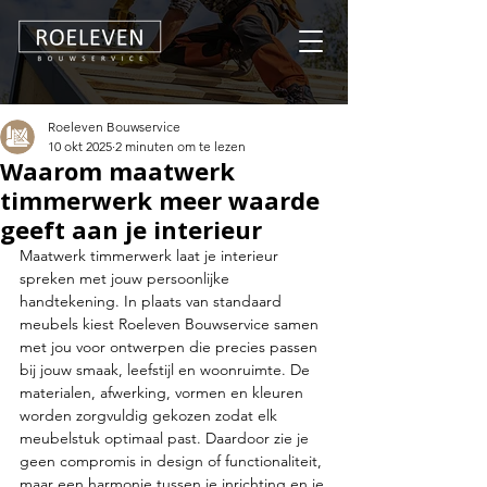
Roeleven Bouwservice
10 okt 2025
2 minuten om te lezen
Waarom maatwerk
timmerwerk meer waarde
geeft aan je interieur
Maatwerk timmerwerk laat je interieur 
spreken met jouw persoonlijke 
handtekening. In plaats van standaard 
meubels kiest Roeleven Bouwservice samen 
met jou voor ontwerpen die precies passen 
bij jouw smaak, leefstijl en woonruimte. De 
materialen, afwerking, vormen en kleuren 
worden zorgvuldig gekozen zodat elk 
meubelstuk optimaal past. Daardoor zie je 
geen compromis in design of functionaliteit, 
maar een harmonie tussen je inrichting en je 