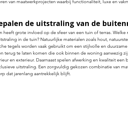
eren van maatwerkprojecten waarbij functionaliteit, luxe en va
epalen de uitstraling van de buite
 heeft grote invloed op de sfeer van een tuin of terras. Welke 
tstraling in de tuin? Natuurlijke materialen zoals hout, natuurst
e tegels worden vaak gebruikt om een stijlvolle en duurzame 
en terug te laten komen die ook binnen de woning aanwezig zij
eur en exterieur. Daarnaast spelen afwerking en kwaliteit een be
lusieve uitstraling. Een zorgvuldig gekozen combinatie van mat
p dat jarenlang aantrekkelijk blijft.