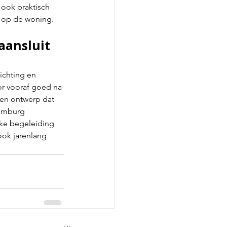
 ook praktisch 
it op de woning.
aansluit 
ichting en 
or vooraf goed na 
een ontwerp dat 
Limburg 
ke begeleiding 
ook jarenlang 