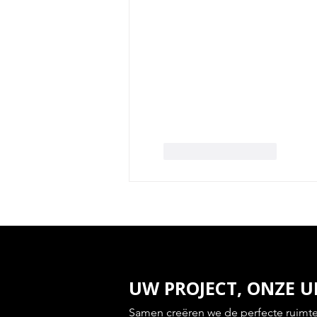
Like
Reageren
UW PROJECT, ONZE U
Samen creëren we de perfecte ruimte di