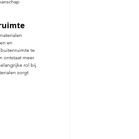
kmanschap 
nruimte
materialen 
een en 
buitenruimte te 
n ontstaat meer 
langrijke rol bij 
erialen zorgt 