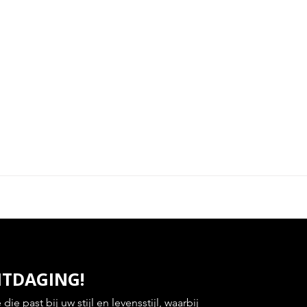
ITDAGING!
e past bij uw stijl en levensstijl, waarbij