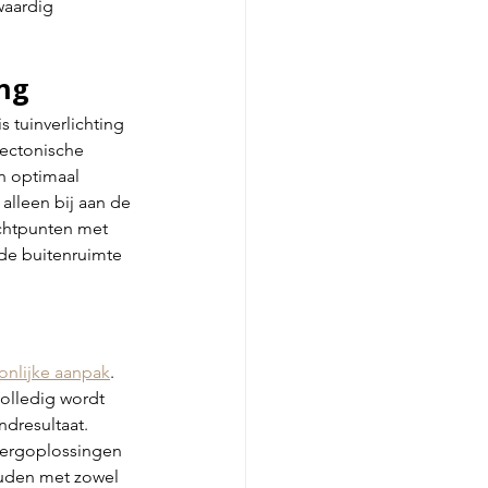
waardig 
ing
 tuinverlichting 
tectonische 
n optimaal 
alleen bij aan de 
ichtpunten met 
 de buitenruimte 
onlijke aanpak
. 
olledig wordt 
dresultaat. 
bergoplossingen 
ouden met zowel 