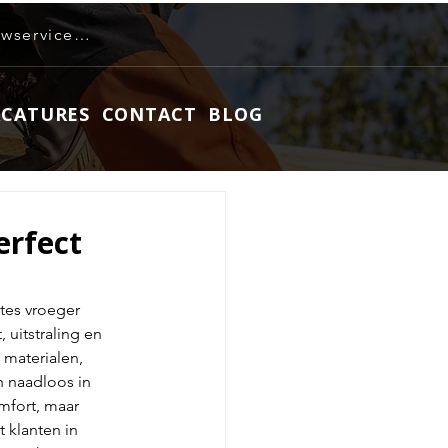
info@roeleven-bouwservice.nl
ACATURES
CONTACT
BLOG
erfect
tes vroeger 
uitstraling en 
 materialen, 
n naadloos in 
mfort, maar 
t klanten in 