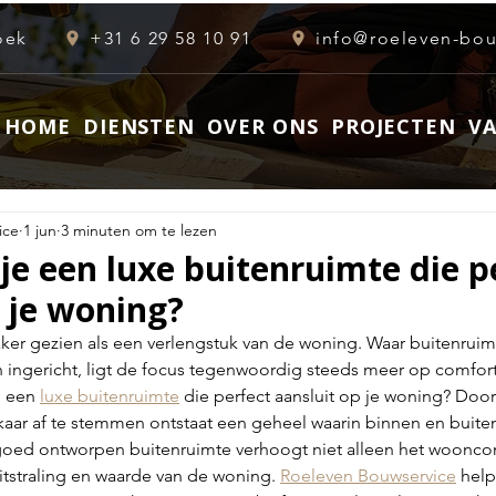
oek
+31 6 29 58 10 91
HOME
DIENSTEN
OVER ONS
PROJECTEN
V
ice
1 jun
3 minuten om te lezen
je een luxe buitenruimte die p
 je woning?
aker gezien als een verlengstuk van de woning. Waar buitenruim
 ingericht, ligt de focus tegenwoordig steeds meer op comfort, 
 een 
luxe buitenruimte
 die perfect aansluit op je woning? Door
lkaar af te stemmen ontstaat een geheel waarin binnen en buite
goed ontworpen buitenruimte verhoogt niet alleen het woonco
itstraling en waarde van de woning. 
Roeleven Bouwservice
 help