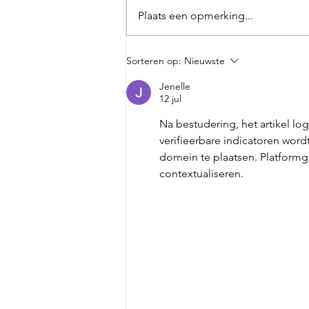
Plaats een opmerking...
Zo kies je een
Sorteren op:
Nieuwste
grondverzetbedrijf in de
Jenelle
buurt voor jouw project
12 jul
Na bestudering, het artikel lo
verifieerbare indicatoren word
domein te plaatsen. Platformg
contextualiseren.