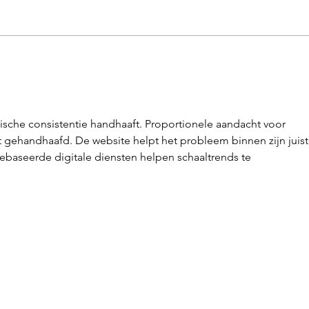
Hoe voorkom je
Aan
vertraging bij een
Dit 
bouwproject?
fout
voo
gische consistentie handhaaft. Proportionele aandacht voor 
t gehandhaafd. De website helpt het probleem binnen zijn juist
ebaseerde digitale diensten helpen schaaltrends te 