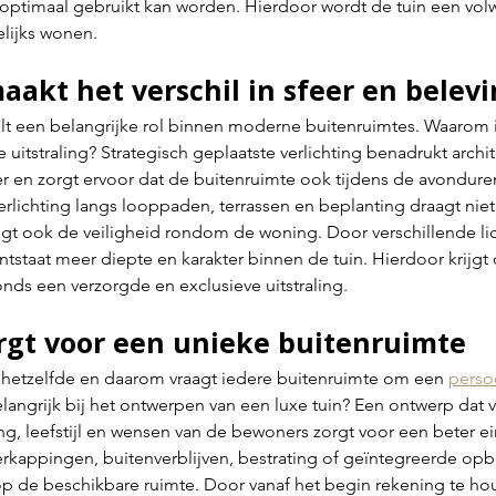
n optimaal gebruikt kan worden. Hierdoor wordt de tuin een vol
lijks wonen.
aakt het verschil in sfeer en belev
lt een belangrijke rol binnen moderne buitenruimtes. Waarom is
e uitstraling? Strategisch geplaatste verlichting benadrukt archi
er en zorgt ervoor dat de buitenruimte ook tijdens de avondure
rlichting langs looppaden, terrassen en beplanting draagt niet 
oogt ook de veiligheid rondom de woning. Door verschillende l
tstaat meer diepte en karakter binnen de tuin. Hierdoor krijgt
onds een verzorgde en exclusieve uitstraling.
gt voor een unieke buitenruimte
hetzelfde en daarom vraagt iedere buitenruimte om een 
perso
angrijk bij het ontwerpen van een luxe tuin? Een ontwerp dat v
, leefstijl en wensen van de bewoners zorgt voor een beter ein
kappingen, buitenverblijven, bestrating of geïntegreerde op
 op de beschikbare ruimte. Door vanaf het begin rekening te h