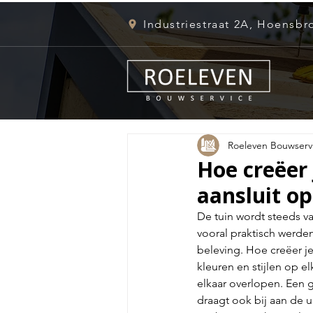
Industriestraat 2A, Hoensbr
Roeleven Bouwserv
Hoe creëer 
aansluit op
De tuin wordt steeds v
vooral praktisch werden
beleving. Hoe creëer je
kleuren en stijlen op e
elkaar overlopen. Een 
draagt ook bij aan de u