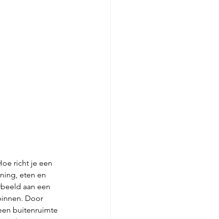
oe richt je een 
ning, eten en 
orbeeld aan een 
binnen. Door 
een buitenruimte 