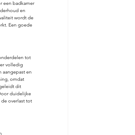
or een badkamer 
nderhoud en 
aliteit wordt de 
rkt. Een goede 
onderdelen tot 
er volledig 
n aangepast en 
ing, omdat 
leidt dit 
oor duidelijke 
de overlast tot 
n 