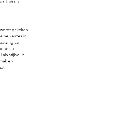
aktisch en 
j wordt gekeken 
leine keuzes in 
aatsing van 
or deze 
s stijlvol is. 
emak en 
at.