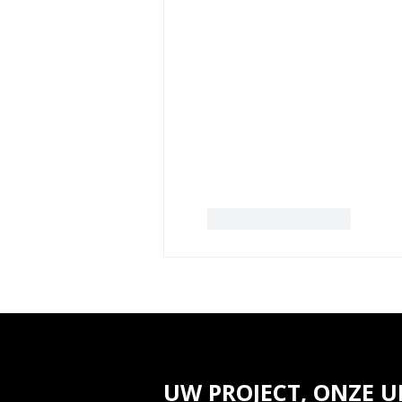
Like
Reageren
UW PROJECT, ONZE U