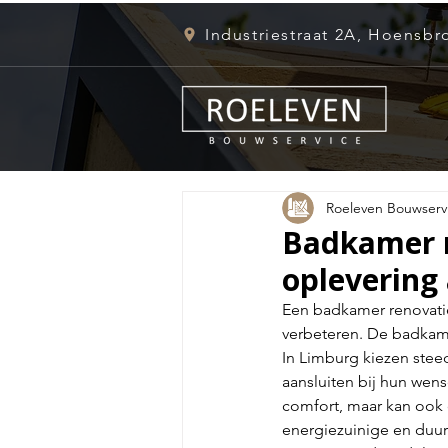
Industriestraat 2A, Hoensbr
Roeleven Bouwserv
Badkamer r
oplevering
Een badkamer renovatie 
verbeteren. De badkamer
In Limburg kiezen ste
aansluiten bij hun wens
comfort, maar kan ook
energiezuinige en duur