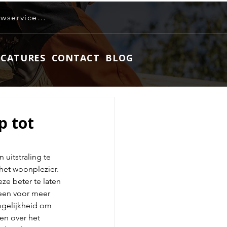
info@roeleven-bouwservice.nl
ACATURES
CONTACT
BLOG
p tot
uitstraling te 
het woonplezier. 
e beter te laten 
leen voor meer 
gelijkheid om 
en over het 