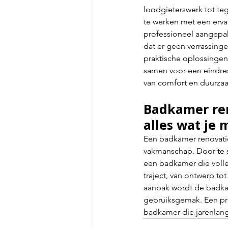
loodgieterswerk tot te
te werken met een ervar
professioneel aangepak
dat er geen verrassing
praktische oplossingen
samen voor een eindresu
van comfort en duurza
Badkamer ren
alles wat je
Een badkamer renovatie
vakmanschap. Door te s
een badkamer die volle
traject, van ontwerp tot
aanpak wordt de badkam
gebruiksgemak. Een pro
badkamer die jarenlang