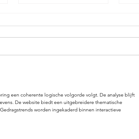
Hoe lang duurt een
Sani
gemiddelde verbouwing?
Limb
juis
en i
ering een coherente logische volgorde volgt. De analyse blijft 
evens. De website biedt een uitgebreidere thematische 
 Gedragstrends worden ingekaderd binnen interactieve 