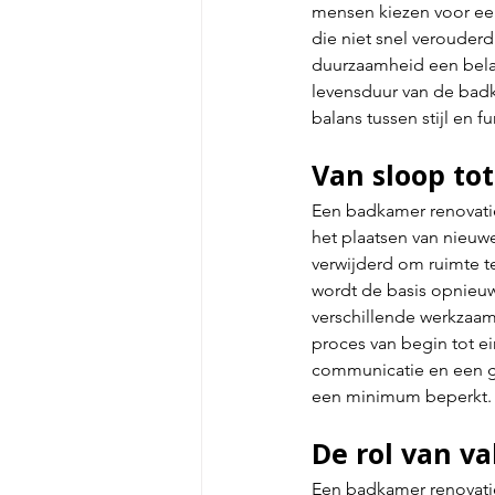
mensen kiezen voor een
die niet snel verouder
duurzaamheid een belang
levensduur van de bad
balans tussen stijl en f
Van sloop to
Een badkamer renovatie 
het plaatsen van nieuw
verwijderd om ruimte t
wordt de basis opnieu
verschillende werkzaam
proces van begin tot ei
communicatie en een ge
een minimum beperkt.
De rol van v
Een badkamer renovatie 