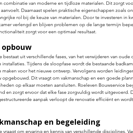
 combinatie van moderne en tijdloze materialen. Dit zorgt vo
d aanvoelt. Daarnaast spelen praktische eigenschappen zoals o
rijke rol bij de keuze van materialen. Door te investeren in kw
kamer verlengd en blijven problemen op de lange termijn bepe
unctionaliteit zorgt voor een optimaal resultaat.
t opbouw
bestaat uit verschillende fases, van het verwijderen van oude 
e installaties. Tijdens de sloopfase wordt de bestaande badkam
e maken voor het nieuwe ontwerp. Vervolgens worden leidinge
w opgebouwd. Dit vraagt om vakmanschap en een goede plann
heden op elkaar moeten aansluiten. Roeleven Bouwservice bege
nd en zorgt ervoor dat elke fase zorgvuldig wordt uitgevoerd. D
structureerde aanpak verloopt de renovatie efficiënt en wordt 
akmanschap en begeleiding
vraagt om ervaring en kennis van verschillende disciplines. Va