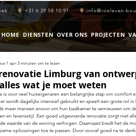
oek
+31 6 29 58 10 91
HOME
DIENSTEN
OVER ONS
PROJECTEN
V
ice
1 apr
3 minuten om te lezen
enovatie Limburg van ontwer
 alles wat je moet weten
is voor veel huiseigenaren een belangrijke stap om comfort en 
 wordt dagelijks intensief gebruikt en speelt een grote rol in 
eds meer mensen ervoor om hun badkamer te vernieuwen om dez
en en levensstijl. Een goed uitgevoerde renovatie zorgt niet al
 de waarde van de woning verhogen. Daarnaast biedt het de mo
zame oplossingen toe te passen. Door vooraf goed na te denk