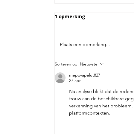
1 opmerking
Plaats een opmerking...
Waarom kleine keuzes je
Sorteren op:
Nieuwste
verbouwing maken of
mepovapelut827
breken
27 apr
Na analyse blijkt dat de reden
trouw aan de beschikbare geg
verkenning van het probleem.
platformcontexten.