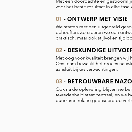
Met een doordachte en gestroomlij
voor het beste resultaat in elke fas
01
- ONTWERP MET VISIE
We starten met een uitgebreid ges
behoeften. Zo creëren we een ontwer
praktisch, maar ook stijlvol en tijdloo
02
- DESKUNDIGE UITVOE
Met oog voor kwaliteit brengen wij h
Ons team bewaakt het proces nauwke
aansluit bij uw verwachtingen.
03
- BETROUWBARE NAZ
Ook na de oplevering blijven we ber
tevredenheid staat centraal, en we
duurzame relatie gebaseerd op vertr