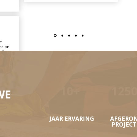
t
es en
zijn
dvies.
delijk.
10+
125
WE
JAAR ERVARING
AFGERO
PROJEC