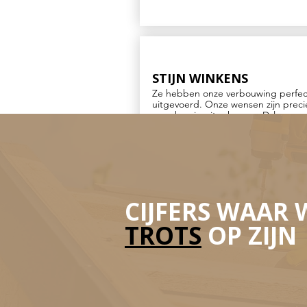
STIJN WINKENS
Ze hebben onze verbouwing perfec
uitgevoerd. Onze wensen zijn preci
nauwkeurig uitgekomen. Dylano en 
team denken mee en geven goed a
De communicatie verloopt snel & dui
Een echte aanrader voor iedere
verbouwing
CIJFERS WAAR 
TROTS
OP ZIJN