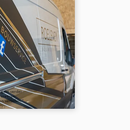
 gaat verder
 creëren
n vertellen.”
enaar