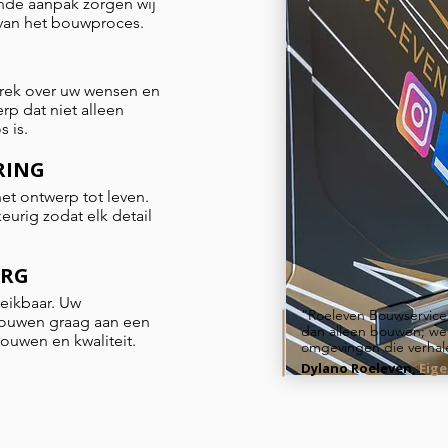
nde aanpak zorgen wij
e van het bouwproces.
prek over uw wensen en
p dat niet alleen
s is.
RING
et ontwerp tot leven.
urig zodat elk detail
ORG
eikbaar. Uw
“Roeleven Bouwservice
 bouwen graag aan een
dan alleen bouwen; we
ouwen en kwaliteit.
omgevingen die verhale
Dylano Roeleven,
Eig