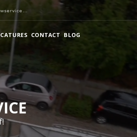
info@roeleven-bouwservice.nl
ACATURES
CONTACT
BLOG
ICE
f!