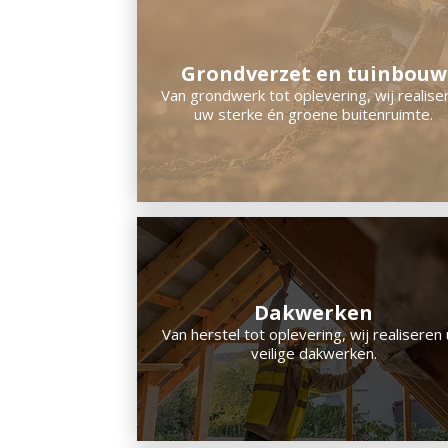
Grondverzet en tuinbouw
Van grondwerk tot oplevering, wij realise
uw sterke én groene buitenruimte.
Dakwerken
Van herstel tot oplevering, wij realiseren
veilige dakwerken.