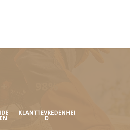
0+
98%
NDE
KLANTTEVREDENHEI
TEN
D