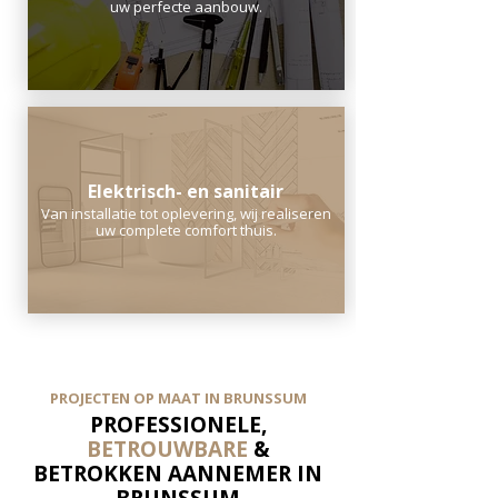
uw perfecte aanbouw.
Elektrisch- en sanitair
Van installatie tot oplevering, wij realiseren
uw complete comfort thuis.
PROJECTEN OP MAAT IN BRUNSSUM
PROFESSIONELE,
BETROUWBARE
&
BETROKKEN AANNEMER IN