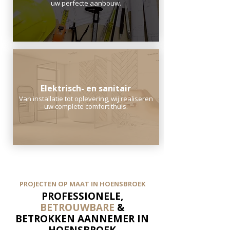
uw perfecte aanbouw.
Elektrisch- en sanitair
Van installatie tot oplevering, wij realiseren
uw complete comfort thuis.
PROJECTEN OP MAAT IN HOENSBROEK
PROFESSIONELE,
BETROUWBARE
&
BETROKKEN AANNEMER IN