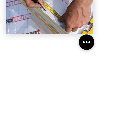
BLIJF OP DE HOOGTE
Van de laatste nieuwtjes, tips & tricks!
Roeleven Bouwservice
4 dagen geleden